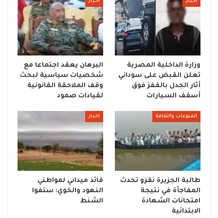
اخبار
اخبار
وزارة الداخلية المصرية
البرهان يعقد اجتماعا مع
تعلن القبض على سوداني
شخصيات سياسية لبحث
أثار الجدل بالقفز فوق
وقف الملاحقة القانونية
أسقف السيارات
لقيادات صمود
المنوعات والثقافة
اخبار
طالبة الجزيرة نقزو تحدث
قائد ميداني لمواطني
المفاجأة في نتيجة
النهود والخوي: ستفوا
امتحانات الشهادة
الشنط
الابتدائية