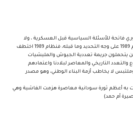
ي فاتحة للأسئلة السياسية قبل العسكرية ، ولا
يخفي الأزمة عميقة الجذور المرتبطة بنظام حكم 1989 على وجه التحديد وما قبله، فنظام 1989 اختطف
ن يتحملون جريمة تعددية الجيوش والمليشيات
والتعدد التاريخي والمعاصر لبلادنا واعتمادهم
لتبس لا يخاطب أزمة البناء الوطني، وهو مصدر
أتت به أعظم ثورة سودانية معاصرة هزمت الفاشية وهي
صيرة أم حمد)