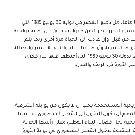
دخول القصر إنجاز عسكري يضع سؤالا سياسيا هاما: هل دخلوا القصر من بوابة 30 يونيو 1989 التي
تعمق الأزمة السياسية وتضع عنوانا عريضا لإستمرار الحروب؟ والذين كانوا يتحدثون عن نهاية دولة 56
5 قد شبعت موتا بانقلاب 1989كما قلنا من قبل، وإن عادت إلى الحياة مرة أخرى ربما يتم
ا البنيوية وأولها غياب المواطنة بلا تمييز والعدالة
الاجتماعية ولكنها تعد حلما نبيلا حينما مقارنتها بدولة 30 يونيو 1989 التي أختطف فيها تيار فكري
 الثورة في الريف والمدن.
ريخية المستحكمة يجب أن لا يكون من بوابته الشرقية
 المهم أن يكون الدخول إلى القصر الجمهوري سياسيا
خية تحل قضايا البناء الوطني وعلى رأسها الحرية
بة الحقيقة لدخول القصر الجمهوري هي بوابة الثورة