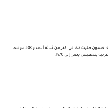
لافتا إلى أن الاستفادة من خدمة عافية عبر شركة اكسون هليث تك في أكثر من ثلاثة آلاف و500 موقعا
ة بتخفيض يصل إلى 70%.