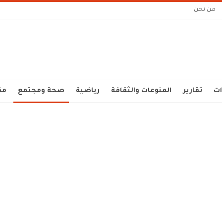
من نحن
ات
تقارير
المنوعات والثقافة
رياضية
صحة ومجتمع
مق