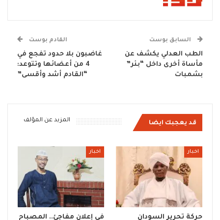
السابق بوست
القادم بوست
الطب العدلي يكشف عن
غاضبون بلا حدود تفجع في
مأساة أخرى داخل “بئر”
4 من أعضائها وتتوعد:
بشمبات
“القادم أشد وأقسى”
المزيد عن المؤلف
قد يعجبك ايضا
اخبار
اخبار
حركة تحرير السودان
في إعلان مفاجئ.. المصباح