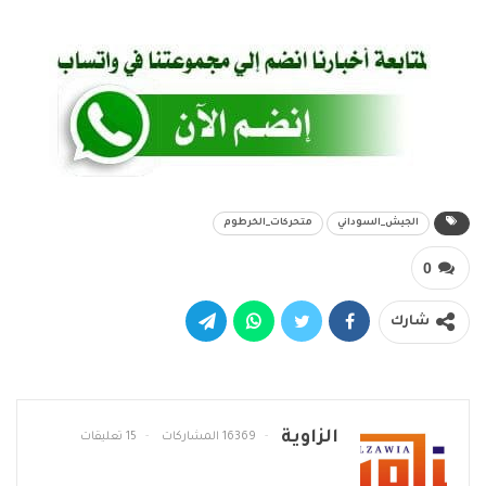
الجيش_السوداني
متحركات_الخرطوم
0
شارك
الزاوية
16369 المشاركات
15 تعليقات