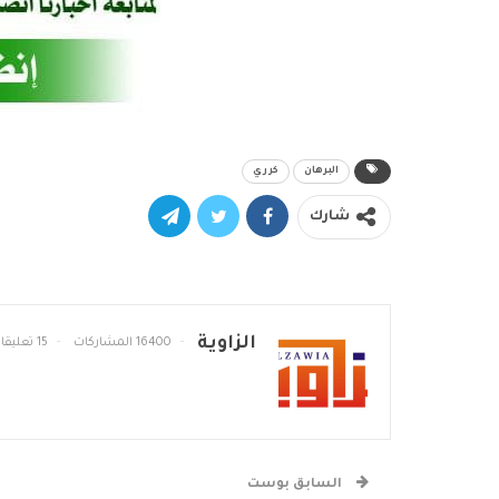
البرهان
كرري
شارك
الزاوية
16400 المشاركات
15 تعليقات
السابق بوست