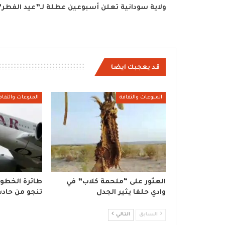
ولاية سودانية تعلن أسبوعين عطلة لـ”عيد الفطر”
قد يعجبك ايضا
المنوعات والثقافة
المنوعات والثقاف
العثور على “ملحمة كلاب” في
طائرة الخطوط
وادي حلفا يثير الجدل
تنجو من حاد
السابق
التالي