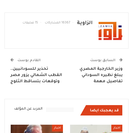
الزاوية
16367 المشاركات
15 تعليقات
السابق بوست
القادم بوست
وزير الخارجية المصري
تحذير للسودانيين..
يبلغ نظيره السوداني
القطب الشمالي يزور مصر
تفاصيل مهمة
وتوقعات بتساقط الثلوج
المزيد عن المؤلف
قد يعجبك ايضا
اخبار
اخبار