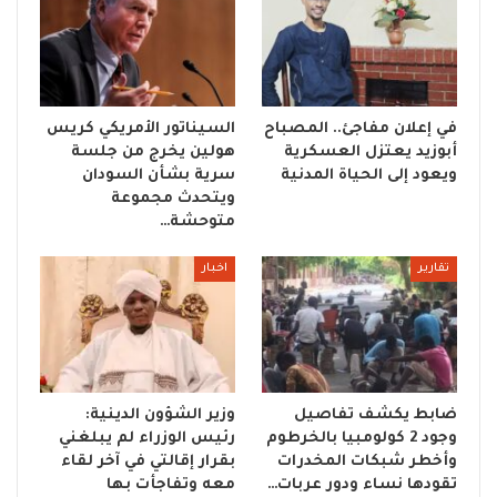
في إعلان مفاجئ.. المصباح
السيناتور الأمريكي كريس
أبوزيد يعتزل العسكرية
هولين يخرج من جلسة
ويعود إلى الحياة المدنية
سرية بشأن السودان
ويتحدث مجموعة
متوحشة…
تقارير
اخبار
ضابط يكشف تفاصيل
وزير الشؤون الدينية:
وجود 2 كولومبيا بالخرطوم
رئيس الوزراء لم يبلغني
وأخطر شبكات المخدرات
بقرار إقالتي في آخر لقاء
تقودها نساء ودور عربات…
معه وتفاجأت بها