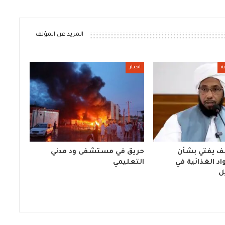
المزيد عن المؤلف
ة
اخبار
ف يفتي بشأن
حريق في مستشفى ود مدني
د الغذائية في
التعليمي
ل