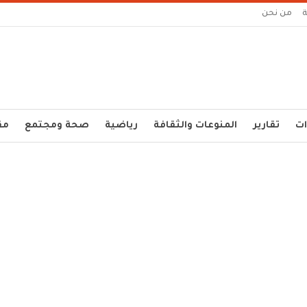
من نحن
ات
تقارير
المنوعات والثقافة
رياضية
صحة ومجتمع
مق