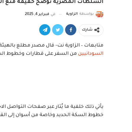
السلطات المصرية توضح حقيقة منع السو
بواسطة
الزاوية
في
فبراير 4, 2025
شارك
متابعات – الزاوية نت- قال مصدر مطلع بالهيئة ا
السودانيين
من السفر على قطارات وخطوط السك
يأتي ذلك خلفية ما يُثار عبر صفحات التواصل ال
خطوط السكة الحديد وخاصة من أسوان إلى القا