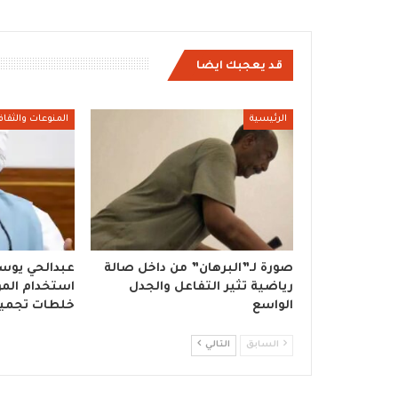
قد يعجبك ايضا
الرئيسية
المنوعات والثقاف
صورة لـ”البرهان” من داخل صالة
عبدالحي يوس
رياضية تثير التفاعل والجدل
استخدام الموا
الواسع
خلطات تجمي
السابق
التالي