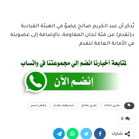
يُذكر أن عبد الكريم صالح عضوٌ في الهيئة القيادية
بـ(تقدم) عن فئة لجان المقاومة، بالإضافة إلى عضويته
في الأمانة العامة لتقدم.
بكري_الجاك
بكري_صالح
تسنيقية_تقدم
جعفر_حسن
0
شارك