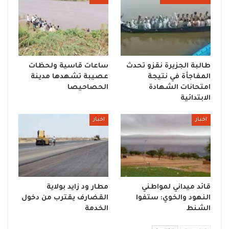
طالبة الجزيرة نقزو تحدث
ساعات قاسية ولحظات
المفاجأة في نتيجة
عصيبة تشهدها مدينة
امتحانات الشهادة
الحصاحيصا
الابتدائية
اخبار
اخبار
قائد ميداني لمواطني
مطار ود زايد بولاية
النهود والخوي: ستفوا
القضارف يقترب من دخول
الشنط
الخدمة