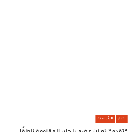
اخبار
الرئيسية
“تقدم” تعلن عضو بلجان المقاومة ناطقًا