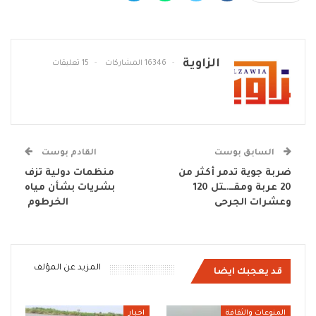
الزاوية
16346 المشاركات
15 تعليقات
السابق بوست
القادم بوست
ضربة جوية تدمر أكثر من
منظمات دولية تزف
20 عربة ومقــ.ـتل 120
بشريات بشأن مياه
وعشرات الجرحى
الخرطوم
المزيد عن المؤلف
قد يعجبك ايضا
المنوعات والثقافة
اخبار