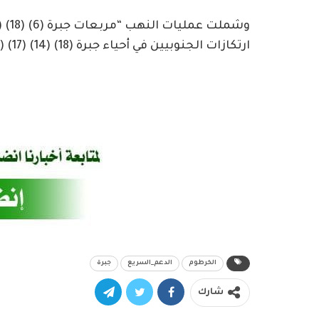
ارتكازات الجنوبيين في أحياء جبرة (18) (14) (17) (13) (19) (6).
الخرطوم
الدعم_السريع
جبرة
شارك