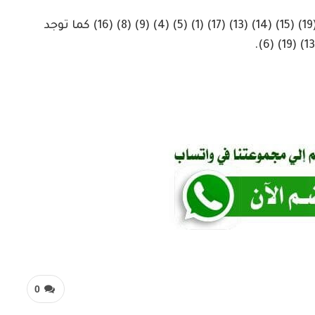
وشملت عمليات النهب “مربعات جبرة (6) (18) (19) (15) (14) (13) (17) (1) (5) (4) (9) (8) (16) كما توجد
0