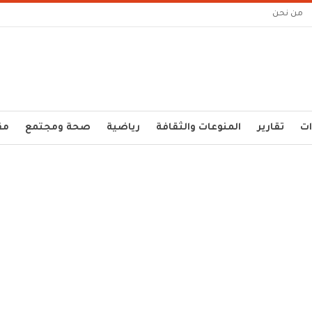
من نحن
ات
تقارير
المنوعات والثقافة
رياضية
صحة ومجتمع
مق