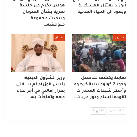
أبوزيد يعتزل العسكرية
هولين يخرج من جلسة
ويعود إلى الحياة المدنية
سرية بشأن السودان
ويتحدث مجموعة
متوحشة…
تقارير
اخبار
ضابط يكشف تفاصيل
وزير الشؤون الدينية:
وجود 2 كولومبيا بالخرطوم
رئيس الوزراء لم يبلغني
وأخطر شبكات المخدرات
بقرار إقالتي في آخر لقاء
تقودها نساء ودور عربات…
معه وتفاجأت بها
السابق
التالي