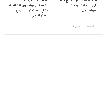
شرطة أمدرمان تضع يدها
السعودية وتركيا
على عصابة روعت
وباكستان يوقعون اتفاقية
المواطنين
الدفاع المشترك للردع
الاستراتيجي
السابق
التالي