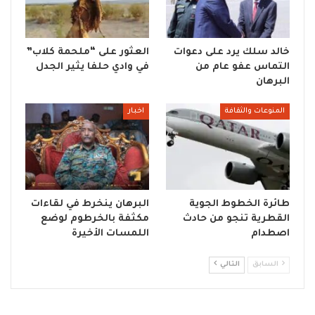
خالد سلك يرد على دعوات
العثور على “ملحمة كلاب”
التماس عفو عام من
في وادي حلفا يثير الجدل
البرهان
المنوعات والثقافة
اخبار
طائرة الخطوط الجوية
البرهان ينخرط في لقاءات
القطرية تنجو من حادث
مكثفة بالخرطوم لوضع
اصطدام
اللمسات الأخيرة
السابق
التالي