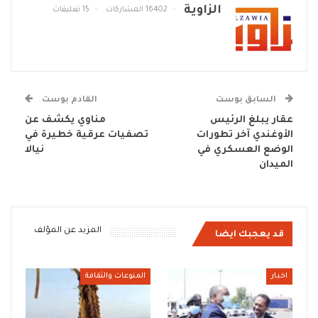
الزاوية
16402 المشاركات
15 تعليقات
السابق بوست
القادم بوست
عقار يبلغ الرئيس
مناوي يكشف عن
الأوغندي آخر تطورات
تصفيات عرقية خطيرة في
الوضع العسكري في
نيالا
الميدان
المزيد عن المؤلف
قد يعجبك ايضا
اخبار
المنوعات والثقافة