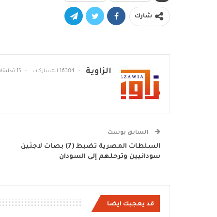
شارك
الزاوية
16384 المشاركات
15 تعليقات
السابق بوست
السلطات المصرية تضبط (7) بصات لاجئين
سودانيين وترحلهم إلى السودان
قد يعجبك ايضا