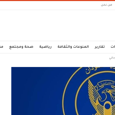
من نحن
ات
تقارير
المنوعات والثقافة
رياضية
صحة ومجتمع
مق
اني