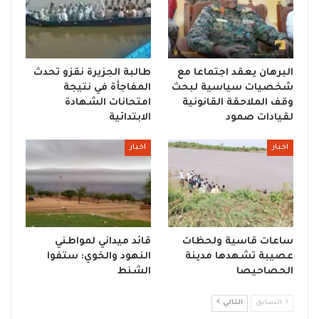
البرهان يعقد اجتماعا مع
طالبة الجزيرة نقزو تحدث
شخصيات سياسية لبحث
المفاجأة في نتيجة
وقف الملاحقة القانونية
امتحانات الشهادة
لقيادات صمود
الابتدائية
اخبار
اخبار
ساعات قاسية ولحظات
قائد ميداني لمواطني
عصيبة تشهدها مدينة
النهود والخوي: ستفوا
الحصاحيصا
الشنط
السابق
التالي