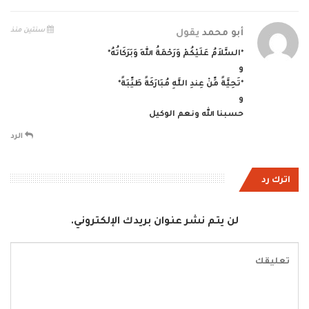
سنتين منذ
أبو محمد
يقول
*السَّلاَمُ عَلَيْكُمْ وَرَحْمَةُ اللهِ وَبَرَكَاتُهُ*
و
*تَحِيَّةً مِّنْ عِندِ اللَّهِ مُبَارَكَةً طَيِّبَةً*
و
حسبنا الله ونعم الوكيل
الرد
اترك رد
لن يتم نشر عنوان بريدك الإلكتروني.