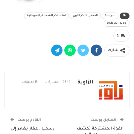
الدراسة
الصف_الثالث_ثانوي
امتحانات_الشهادة_السودانية
ولاية_الخرطوم
1
شارك
الزاوية
16346 المشاركات
15 تعليقات
السابق بوست
القادم بوست
القوة المشتركة تكشف
رسميا.. عقار يغادر إلى