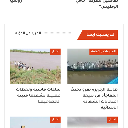
تفاصيل معركة “حامي
روسيا
الوطيس”
المزيد عن المؤلف
قد يعجبك ايضا
المنوعات والثقافة
اخبار
طالبة الجزيرة نقزو تحدث
ساعات قاسية ولحظات
المفاجأة في نتيجة
عصيبة تشهدها مدينة
امتحانات الشهادة
الحصاحيصا
الابتدائية
اخبار
اخبار