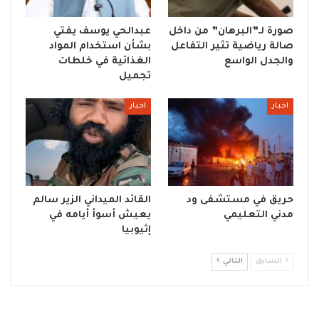
صورة لـ”البرهان” من داخل
عبدالحي يوسف يفتي
صالة رياضية تثير التفاعل
بشأن استخدام المواد
والجدل الواسع
الغذائية في خلطات
تجميل
اخبار
اخبار
حريق في مستشفى ود
القائد الميداني الزير سالم
مدني التعليمي
يعيش أسوأ أيامه في
إثيوبيا
السابق
التالي