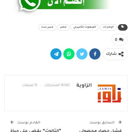
الإمارات
المبعوث الأميركي
مصر
منبر_جدة
0
شارك
الزاوية
16342 المشاركات
15 تعليقات
السابق بوست
القادم بوست
فشل حصاد محصولي
“الثالوث” يقضي على حياة