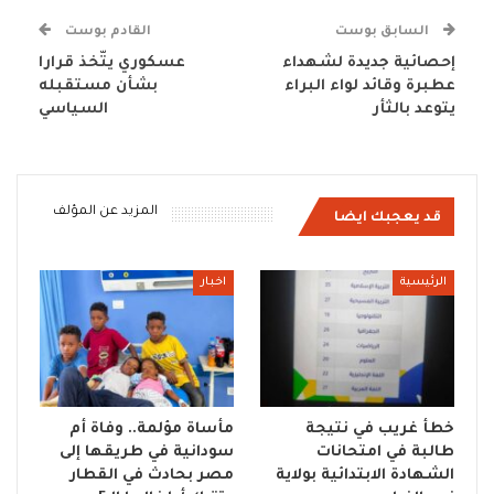
السابق بوست
القادم بوست
إحصائية جديدة لشهداء
عسكوري يتّخذ قرارا
عطبرة وقائد لواء البراء
بشأن مستقبله
يتوعد بالثأر
السياسي
المزيد عن المؤلف
قد يعجبك ايضا
الرئيسية
اخبار
خطأ غريب في نتيجة
مأساة مؤلمة.. وفاة أم
طالبة في امتحانات
سودانية في طريقها إلى
الشهادة الابتدائية بولاية
مصر بحادث في القطار