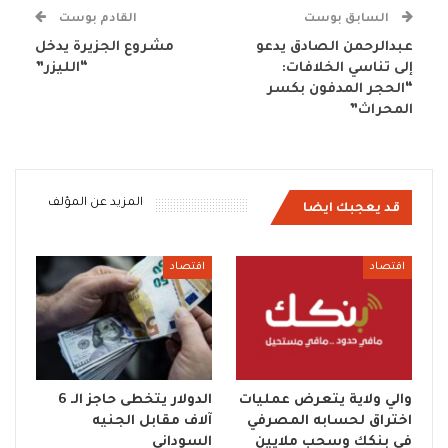
السابق بوست
القادم بوست
عبدالرحمن الصادق يدعو
مشروع الجزيرة يدخل
إلى تناسي الخلافات:
“الليزر”
“الحجر المدفون بكسر
المحراث”
المزيد عن المؤلف
قد يعجبك ايضا
اقتصاد
اقتصاد
والي ولاية يتعرض عمليات
الدولار يتخطى حاجز الـ 6
اختراق لحسابه المصرفي
آلاف مقابل الجنيه
في بنكك وسحب ملايين
السوداني