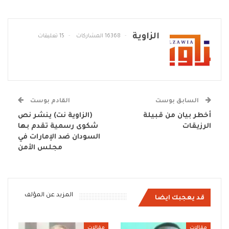
الزاوية
16368 المشاركات
15 تعليقات
السابق بوست
القادم بوست
أخطر بيان من قبيلة
(الزاوية نت) ينشر نص
الرزيقات
شكوى رسمية تقدم بها
السودان ضد الإمارات في
مجلس الأمن
المزيد عن المؤلف
قد يعجبك ايضا
مقالات
مقالات