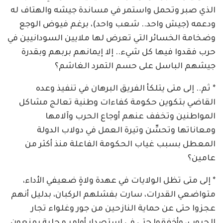
الذي صبر وتحمل واستمر في مساندة جيشه والهتاف له
ودعمه (جيش واحد.. شعب واحد)، برغم فيوض الوجع
وضخامة الخسائر التي تعرض لها ملايين السودانيين في
حرب فقدوا فيها كل شيء.. إلا إيمانهم بربهم وبقدرة
جيشهم الباسل على حسم التمرد الغاشم؟
* ثم.. إلى متى يتلكأ الفريق البرهان في تنفيذ وعده
القاضي بتكوين حكومة كفاءات وطنية تعالج مشاكل
المواطنين وتخفف عنهم أوجاع الحرب وآلامها
ومعاناتها وتحسِّن وتيرة العمل في دولاب الدولة
المعطل بسبب غياب الحكومة الفاعلة منذ أكثر من
عامين؟
* إلى متى تظل الولايات في عهدة ولاةٍ ضعيفي الأداء،
متواضعي القدرات، سارت بفشلهم الركبان، بدليل أنهم
عجزوا حتى عن حماية النازحين من جور وغلواء تجار
الحروب، وأخفقوا حتى في استصدار أوامر محلية يمنعون