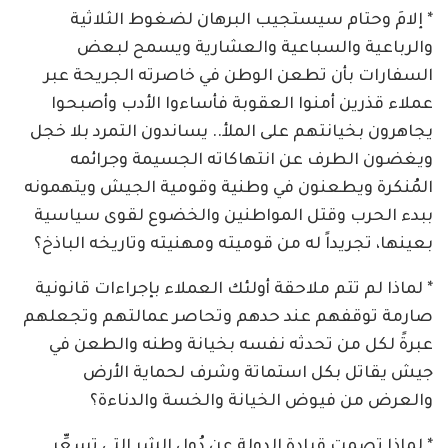
* إلامَ وحتام سيستجيب البرهان لضغوط الثلاثية
والرباعية والسباعية والعشارية ويسمح لبعض
السفارات بأن تطعن الوطن في خاصرته الجريحة عبر
عملاء قذرين أمنوا العقوبة فأساءوا الأدب وأصبحوا
يجاهرون بخيانتهم على الملأ.. يساندون التمرد بلا خجل
ويغضون الطرف عن انتهاكاته الجسيمة وجرائمه
المُنكرة ويطعنون في وطنية وقومية الجيش ويتهمونه
ببدء الحرب وقتل المواطنين والخضوع لقوى سياسية
بعينها، تجريداً له من قوميته ومهنيته وتاريخه الباذخ؟
* لماذا لم تتم ملاحقة أولئك العملاء بإجراءات قانونية
صارمة توقفهم عند حدهم وتحاصر عمالتهم وتجعلهم
عبرةً لكل من تحدثه نفسه بخيانة وطنه والطعن في
جيش يقاتل بكل استماتة وشرف لحماية الأرض
والعرض من فيوض الخيانة والخسة والدناءة؟
* لماذا تصمت قيادة الدولة عن دُول الشر التي تسعِّر