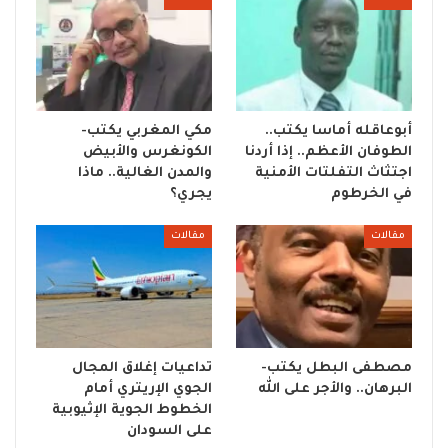
أبوعاقله أماسا يكتب..
مكي المغربي يكتب-
الطوفان الأعظم.. إذا أردنا
الكونغرس والأبيض
اجتثاث التفلتات الأمنية
والمدن الغالية.. ماذا
في الخرطوم
يجري؟
مقالات
مقالات
مصطفى البطل يكتب-
تداعيات إغلاق المجال
البرهان.. والأجر على الله
الجوي الإريتري أمام
الخطوط الجوية الإثيوبية
على السودان