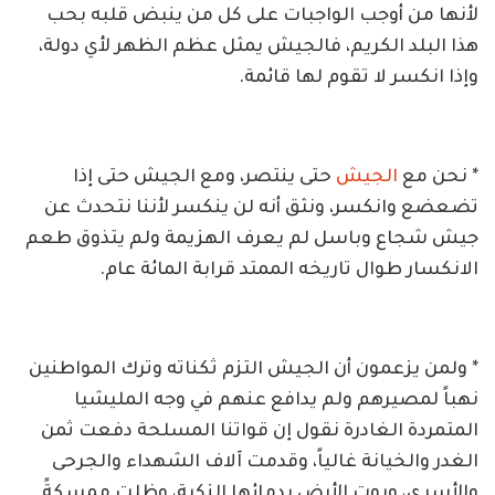
لأنها من أوجب الواجبات على كل من ينبض قلبه بحب
هذا البلد الكريم، فالجيش يمثل عظم الظهر لأي دولة،
وإذا انكسر لا تقوم لها قائمة.
* نحن مع
الجيش
حتى ينتصر، ومع الجيش حتى إذا
تضعضع وانكسر، ونثق أنه لن ينكسر لأننا نتحدث عن
جيش شجاع وباسل لم يعرف الهزيمة ولم يتذوق طعم
الانكسار طوال تاريخه الممتد قرابة المائة عام.
* ولمن يزعمون أن الجيش التزم ثكناته وترك المواطنين
نهباً لمصيرهم ولم يدافع عنهم في وجه المليشيا
المتمردة الغادرة نقول إن قواتنا المسلحة دفعت ثمن
الغدر والخيانة غالياً، وقدمت آلاف الشهداء والجرحى
والأسرى، وروت الأرض بدمائها الزكية، وظلت ممسكةً