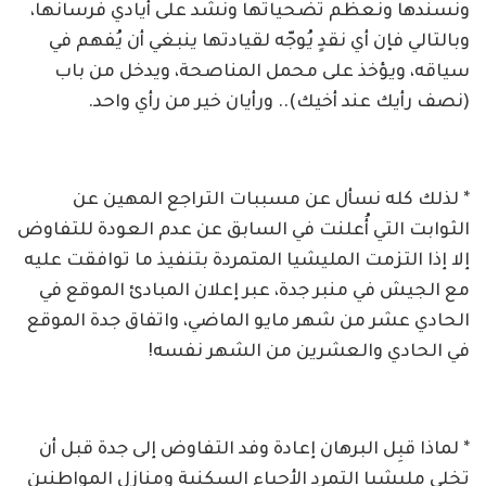
ونسندها ونعظم تضحياتها ونشد على أيادي فرسانها،
وبالتالي فإن أي نقدٍ يُوجّه لقيادتها ينبغي أن يُفهم في
سياقه، ويؤخذ على محمل المناصحة، ويدخل من باب
(نصف رأيك عند أخيك).. ورأيان خير من رأي واحد.
* لذلك كله نسأل عن مسببات التراجع المهين عن
الثوابت التي أُعلنت في السابق عن عدم العودة للتفاوض
إلا إذا التزمت المليشيا المتمردة بتنفيذ ما توافقت عليه
مع الجيش في منبر جدة، عبر إعلان المبادئ الموقع في
الحادي عشر من شهر مايو الماضي، واتفاق جدة الموقع
في الحادي والعشرين من الشهر نفسه!
* لماذا قبِل البرهان إعادة وفد التفاوض إلى جدة قبل أن
تخلي مليشيا التمرد الأحياء السكنية ومنازل المواطنين