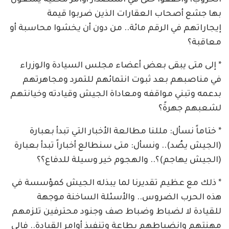
بها جشع أصحاب العقارات الذين ضربوا قيمة
إيجاراتهم في الرقم مائة.. من دون أن يخشوا محاسبة أو
معاقبة؟
* إلى متى يبقى بعض أعضاء مجلس السيادة والوزراء
في مناصبهم بعد ثبوت انتمائهم للتمرد ومجاهرتهم
بدعمه وتبني مواقفه ومعاداة الجيش وقيادته وخيانتهم
لشعبهم جهرةً؟
* ختاماً نسأل: مللنا مطالعة الأخبار التي تبدأ بعبارة
(الجيش يصُد).. ونسأل: متى سنطالع أخباراً تبدأ بعبارة
(الجيش يهاجم)؟.. والهجوم خير وسيلة للدفاع؟؟
* ذلك مع عظيم تقديرنا لما يبذله الجيش كمؤسسة في
هذه الحرب الضروس.. والأسئلة الساخنة موجهة
للقيادة لا لضباط وضباط صف وجنود محترفين تلزمهم
مهنتهم وانضباطهم بطاعة وتنفيذ أوامر القيادة.. فإلى