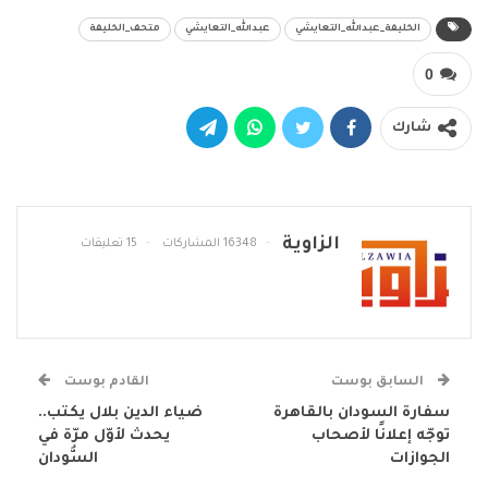
الخليفة_عبدالله_التعايشي
عبدالله_التعايشي
متحف_الخليفة
0
شارك
الزاوية
16348 المشاركات
15 تعليقات
السابق بوست
القادم بوست
سفارة السودان بالقاهرة
ضياء الدين بلال يكتب..
توجّه إعلانًا لأصحاب
يحدث لأوّل مرّة في
الجوازات
السُّودان