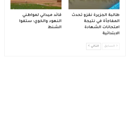
طالبة الجزيرة نقزو تحدث
قائد ميداني لمواطني
المفاجأة في نتيجة
النهود والخوي: ستفوا
امتحانات الشهادة
الشنط
الابتدائية
السابق
التالي