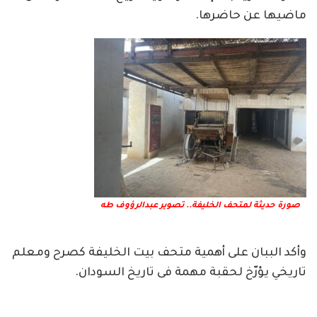
ماضيها عن حاضرها.
صورة حديثة لمتحف الخليفة.. تصوير عبدالرؤوف طه
وأكد الببان على أهمية متحف بيت الخليفة كصرح ومعلم
تاريخي يؤرّخ لحقبة مهمة فى تاريخ السودان.