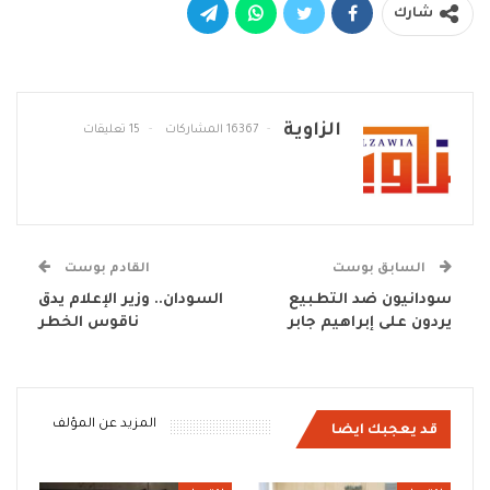
شارك
الزاوية
16367 المشاركات
15 تعليقات
السابق بوست
القادم بوست
سودانيون ضد التطبيع
السودان.. وزير الإعلام يدق
يردون على إبراهيم جابر
ناقوس الخطر
المزيد عن المؤلف
قد يعجبك ايضا