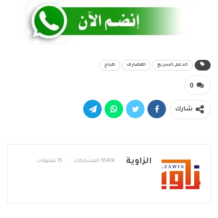
الدعم_السريع
القضارف
طباخ
0
شارك
الزاوية
16414 المشاركات
15 تعليقات