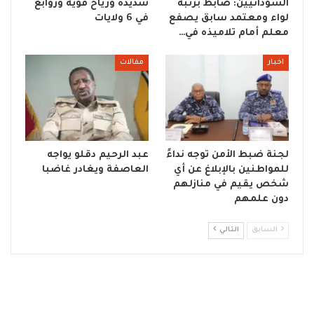
السودانيين: ضابط برتبة
شديدة ورياح قوية وزوابع
لواء ومعتمد سابق يصفع
في 6 ولايات
معلم أمام تلاميذه في…
اخبار
مقالات
لجنة ضبط الأمن توجه نداءً
عبد الرحيم دقلو يواجه
للمواطنين بالإبلاغ عن أي
العاصفة ويغادر غاضبا
شخص يقيم في منازلهم
دون علمهم
السابق
التالي