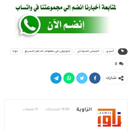
أسرى
الجيش_السوداني
جنوبيون_في_صفوف_الدعم_السريع
جوبا
0
شارك
الزاوية
16381 المشاركات
15 تعليقات