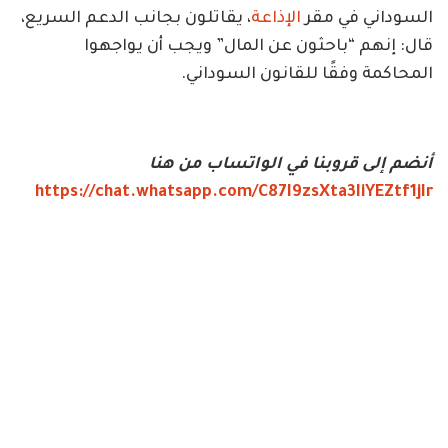
السوداني في مقر
الإذاعة
، يقاتلون بجانب الدعم السريع،
قال: إنهم “باحثون عن المال” ويجب أن يواجهوا
المحاكمة وفقًا للقانون السوداني.
أنضم إلى قروبنا في الواتساب من هنا
https://chat.whatsapp.com/C87I9zsXta3IiYEZtf1jIr