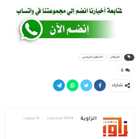
البرهان
السفير_الروسي
0
شارك
الزاوية
16354 المشاركات
15 تعليقات