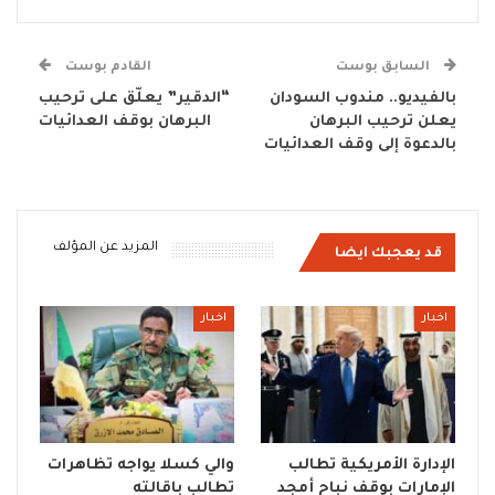
السابق بوست
القادم بوست
بالفيديو.. مندوب السودان
“الدقير” يعلّق على ترحيب
يعلن ترحيب البرهان
البرهان بوقف العدائيات
بالدعوة إلى وقف العدائيات
المزيد عن المؤلف
قد يعجبك ايضا
اخبار
اخبار
الإدارة الأمريكية تطالب
والي كسلا يواجه تظاهرات
الإمارات بوقف نباح أمجد
تطالب باقالته