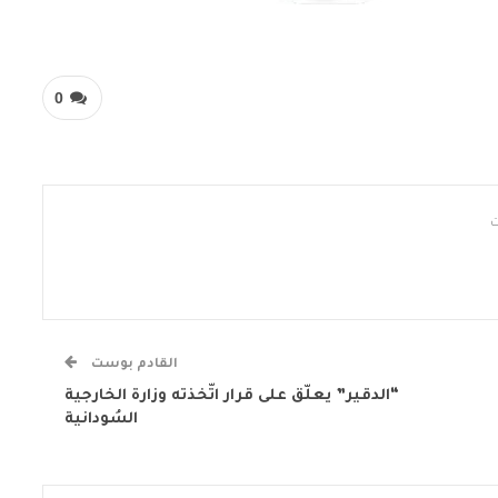
0
القادم بوست
“الدقير” يعلّق على قرار اتّخذته وزارة الخارجية
السُودانية