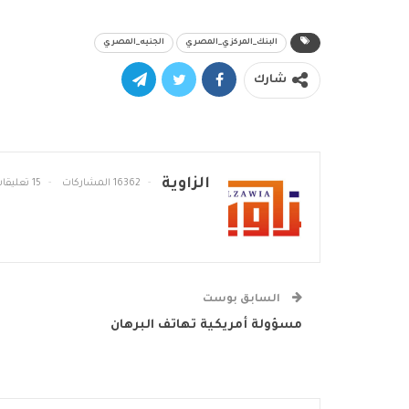
البنك_المركزي_المصري
الجنيه_المصري
شارك
الزاوية
16362 المشاركات
15 تعليقات
السابق بوست
مسؤولة أمريكية تهاتف البرهان