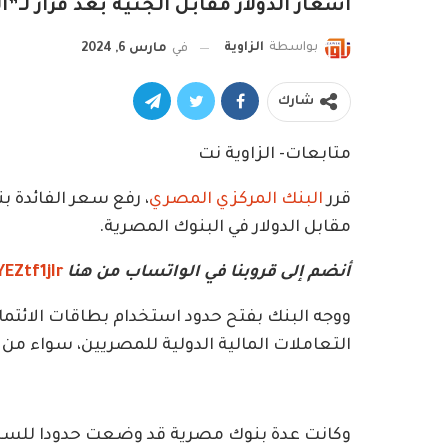
أسعار الدولار مقابل الجنيه بعد قرار لـ
بواسطة
الزاوية
في
مارس 6, 2024
شارك
متابعات- الزاوية نت
قرر
البنك المركزي المصري
، رفع سعر الفائدة بنحو 6%، بعد انخفاض حاد 
مقابل الدولار في البنوك المصرية.
أنضم إلى قروبنا في الواتساب من هنا
EZtf1jIr
ووجه البنك بفتح حدود استخدام بطاقات الائتمان
التعاملات المالية الدولية للمصريين، سواء من خ
وكانت عدة بنوك مصرية قد وضعت حدودا للسحب