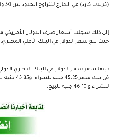
(كريدت كارد) في الخارج لتتراوح الحدود بين 50 و300 دولار كحد أقصى، خاصة مع تفاقم أزمة شح الدولار.
إلى ذلك سجلت أسعار صرف الدولار الأمريكي في ا
حيث بلغ سعر الدولار في البنك الأهلي المصري، 45.25 للشراء، 45.35 جنيه للبيع
للشراء و 46.10 جنيه للبيع.