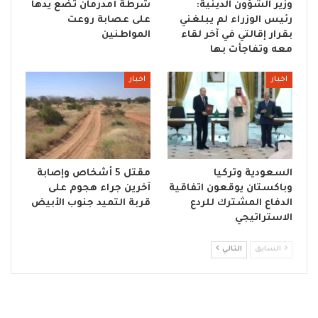
وزير الشؤون الدينية:
شرطة أمدرمان تضع يدها
رئيس الوزراء لم يبلغني
على عصابة روعت
بقرار إقالتي في آخر لقاء
المواطنين
معه وتفاجأت بها
اخبار
اخبار
السعودية وتركيا
مقتل 5 أشخاص وإصابة
وباكستان يوقعون اتفاقية
آخرين جراء هجوم على
الدفاع المشترك للردع
قربة التميد جنوب الأبيض
الاستراتيجي
السابق
التالي