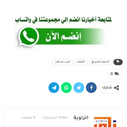
الدعم_السريع
المجلد
غرب_كردفان
0
شارك
الزاوية
16364 المشاركات
15 تعليقات