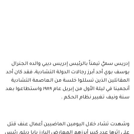
إدريس سميَّ تيمناً بالرئيس إدريس ديبي والده الجنرال
يوسف بوي أحد أبرز رجالات الدولة التشادية، فقد كان أحد
المقاتلين الذين تسللوا خلسة من العاصمة التشادية
أنجمينا في ليلة الأول من إبريل عام ١٩٨٩ واستطاعوا بعد
سنة ونيف تغيير نظام الحكم .
وشهدت تشاد خلال اليومين الماضيين أعمال عنف قتل
على إثرها عدد كبير أبرزهم المعارض البارز يايا ديلو، رئيس