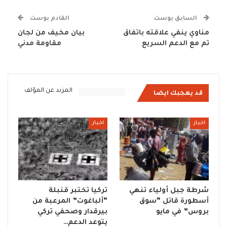
السابق بوست
القادم بوست
مناوي ينفي علاقته باتفاق
بيان مخيف من لجان
تم مع الدعم السريع
مقاومة مدني
المزيد عن المؤلف
قد يعجبك ايضا
اخبار
اخبار
شرطة جبل أولياء تنهي
تركيا تختبر قنبلة
أسطورة قاتل “سوق
“ألباغوت” المرعبة من
بروس” في مايو
بيرقدار وصحفي تركي
يتوعد الدعم…