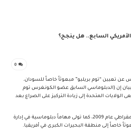
لأمريكي السابع.. هل ينجح؟
0
مس عن تعيين “توم بريليو” مبعوثاً خاصاً للسودان.
في بيان إن (الدبلوماسي السابق عضو الكونغرس توم
 الولايات المتحدة إلى زيادة التركيز على الصراع بعد
– وكان بيريلو عضواً بالكونغرس عن الحزب الديمقراطي عام 2009، كما تولى مهاماً دبلوماسية في إدارة
ثاً خاصاً إلى منطقة البحيرات الكبرى في أفريقيا.