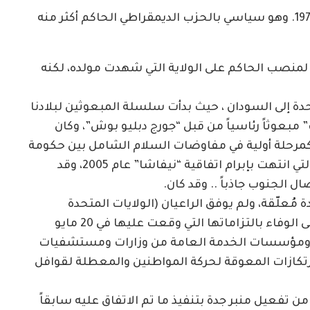
– وبيريلو من مواليد ولاية فيرجينيا في 9 أكتوبر 1974. وهو سياسي بالحزب الديمقراطي الحاكم أكثر منه
قراطي لمنصب الحاكم على الولاية التي شهدت مولده، لكنه
تحدة إلى السودان ، حيث بدأت سلسلة المبعوثين لبلادنا
ورث” مبعوثاً رئاسياً من قبل “جورج دبليو بوش”، وكان
ي” كمرحلة أولية في مفاوضات السلام الشامل بين حكومة
السودان والحركة الشعبية بقيادة “جون قرنق” التي انتهت بإبرام اتفاقية “نيفاشا” عام 2005، وقد
ل الجنوب جاذباً .. وقد كان.
علّقة، ولم يوفق الراعيان (الولايات المتحدة
والسعودية)، في حمل مليشيا الدعم السريع على الوفاء بالتزاماتها التي وقعت عليها في 20 مايو
مدنية ومؤسسات الخدمة العامة من وزارات ومستشفيات
تكازات المعوقة لحركة المواطنين والمعطلة لقوافل
 تفعيل منبر جدة بتنفيذ ما تم الاتفاق عليه سابقاً