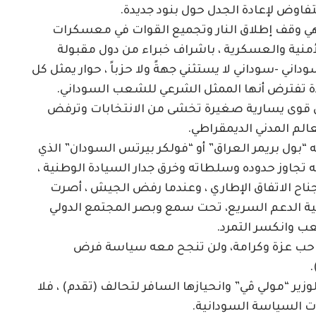
فاوض لإعادة الجدل حول بنود جديدة.
هي وقف إطلاق النار وتجميع القوات في معسكرات
الأمنية والعسكرية ، باشراف خبراء من دول مقبولة
اني -سوداني لا يستثني جهةً ولا حزباً ، حوار يمثل كل
 تفترض أنها الممثل الشرعي للشعب السوداني.
ن قوى يسارية صغيرة تخشى من الانتخابات وترفض
عالم المدني الديمقراطي.
 “بول بريمر العراق” أو “فولكر بيرتس السودان” الذي
ه تجاوز حدوده وسلطاته وخرق جدار السيادة الوطنية ،
اح الاتفاق الإطاري ، وعندما رفض الجيش ، أصرت
ية الدعم السريع، تحت سمع وبصر المجتمع الدولي
ب وانكسر التمرد.
احب عزة وكرامة، ولن تنجح معه سياسة فرض
.
ير “مولي ڤي” وانحيازها السافر لتحالف (تقدم) ، فلا
ات السياسة السودانية.