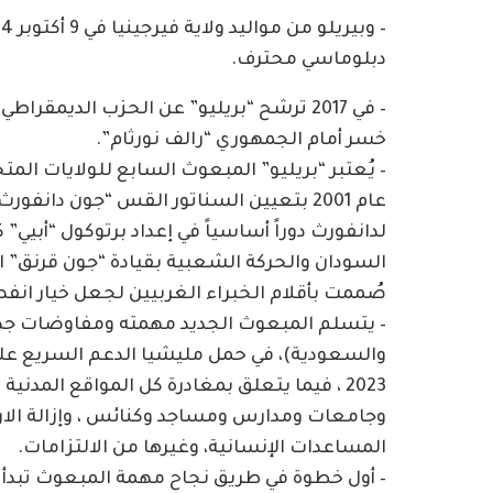
دبلوماسي محترف.
– في 2017 ترشح “بريليو” عن الحزب الديم
خسر أمام الجمهوري “رالف نورثام”.
– يُعتبر “بريليو” المبعوث السابع للولايات الم
عام 2001 بتعيين السناتور القس “جون دانف
لدانفورث دوراً أساسياً في إعداد برتوكول “أبي
صُممت بأقلام الخبراء الغربيين لجعل خيار انفصا
– يتسلم المبعوث الجديد مهمته ومفاوضات جدة مُ
2023 ، فيما يتعلق بمغادرة كل المواقع ال
وجامعات ومدارس ومساجد وكنائس ، وإزالة الار
المساعدات الإنسانية، وغيرها من الالتزامات.
– أول خطوة في طريق نجاح مهمة المبعوث تبدأ من