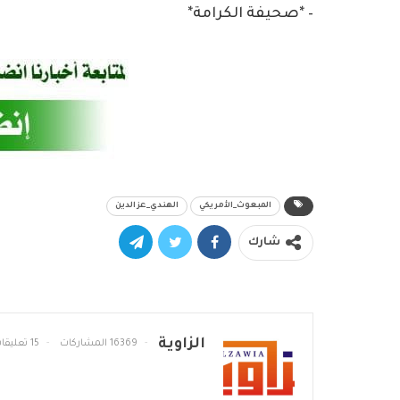
– *صحيفة الكرامة*
المبعوث_الأمريكي
الهندي_عزالدين
شارك
الزاوية
16369 المشاركات
15 تعليقات