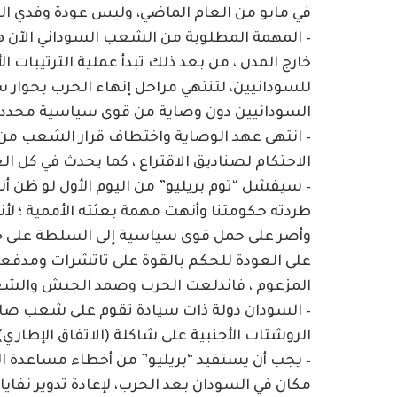
في مايو من العام الماضي، وليس عودة وفدي الت
– المهمة المطلوبة من الشعب السوداني الآن 
خارج المدن ، من بعد ذلك تبدأ عملية الترتيبات 
للسودانيين، لتنتهي مراحل إنهاء الحرب بحوار سود
السودانيين دون وصاية من قوى سياسية محددة
– انتهى عهد الوصاية واختطاف قرار الشعب م
الاحتكام لصناديق الاقتراع ، كما يحدث في كل ال
– سيفشل “توم بريليو” من اليوم الأول لو ظن أنه
طردته حكومتنا وأنهت مهمة بعثته الأممية ؛ لأن
وأصر على حمل قوى سياسية إلى السلطة على جن
على العودة للحكم بالقوة على تاتشرات ومدفع
المزعوم ، فاندلعت الحرب وصمد الجيش والشع
– السودان دولة ذات سيادة تقوم على شعب ص
الروشتات الأجنبية على شاكلة (الاتفاق الإطاري)
– يجب أن يستفيد “بريليو” من أخطاء مساعدة الوز
مكان في السودان بعد الحرب، لإعادة تدوير نفاي