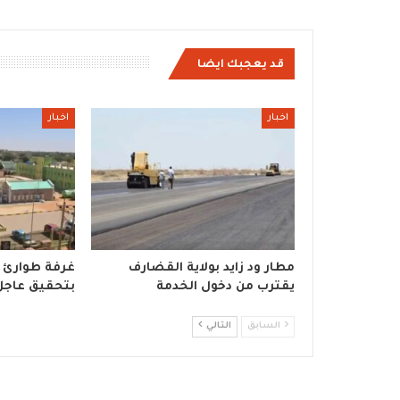
قد يعجبك ايضا
اخبار
اخبار
مطار ود زايد بولاية القضارف
غرفة طوارئ د
يقترب من دخول الخدمة
بتحقيق عاجل
السابق
التالي