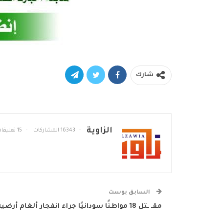
شارك
الزاوية
16343 المشاركات
15 تعليقات
السابق بوست
مقـ ـتل 18 مواطنًا سودانيًا جراء انفجار ألغام أرضية