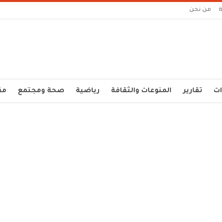
من نحن
ات
تقارير
المنوعات والثقافة
رياضية
صحة ومجتمع
مق