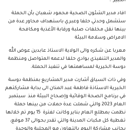
الكبير .
افاد مدير الشئون الصحية محمود شعبان بأن الحملة
ستشمل وحدتي حلفا وعبري باستهداف محاور عدة من
بينها نقل مخلفات صلبة ورقابة الأغذية ومكافحة
الامراض وسلامة البيئة
معربا عن شكره والى الولاية الاستاذ عابدين عوض الله
والمدير التنفيذي بوادي حلفا لدعمه المتواصل ومنظمة
دوسة الخيرية لمساهمتها في تنفيذ الحملة.
وفي ذات السياق أشارت مدير المشاريع بمنظمة دوسة
الخيرية الاستاذة فاطمة عبد المنان الى بداية مشاركتهم
في برنامج الصحة الوقائية وإصحاح البيئة منذ سبتمبر
العام 2023 والتي شملت عدة حملات من بينها حملة
نظمت بمطلع العام بناير وكانت لفترة 15 يوم تم خلالها
تغطية كل مكبات المدينة والتي تقدر بحوالى 37 موقع،
بجانب مشاركة اليوم بالتعاون مع المحلية والوحدة