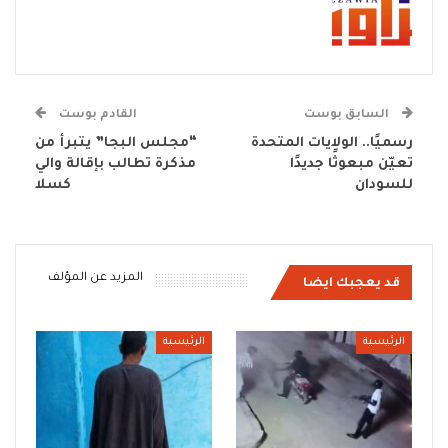
السابق بوست
القادم بوست
رسميًا.. الولايات المتحدة
“مجلس البجا” يتبرأ من
تعيّن مبعوثًا جديدًا
مذكرة تطالب بإقالة والي
للسودان
كسلا
المزيد عن المؤلف
قد يعجبك ايضا
الرئيسية
الرئيسية