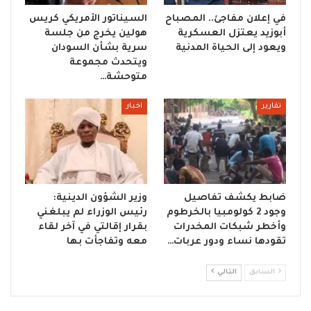
في إعلان مفاجئ.. المصباح
السيناتور الأمريكي كريس
أبوزيد يعتزل العسكرية
هولين يخرج من جلسة
ويعود إلى الحياة المدنية
سرية بشأن السودان
ويتحدث مجموعة
متوحشة…
تقارير
اخبار
ضابط يكشف تفاصيل
وزير الشؤون الدينية:
وجود 2 كولومبيا بالخرطوم
رئيس الوزراء لم يبلغني
وأخطر شبكات المخدرات
بقرار إقالتي في آخر لقاء
تقودها نساء ودور عربات…
معه وتفاجأت بها
السابق
التالي