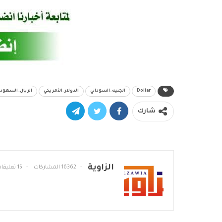
Dollar
الجنيه_السوداني
الدولار_الأمريكي
الريال_السعود
شارك
الزاوية
16362 المشاركات
15 تعليقات