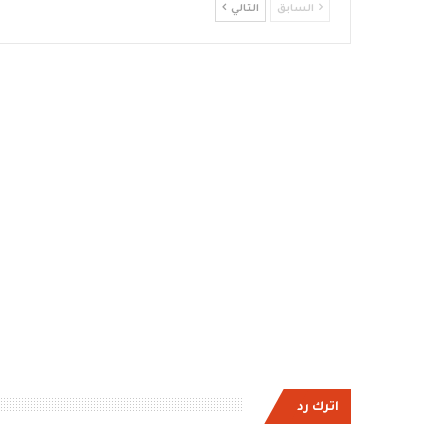
السابق
التالي
اترك رد