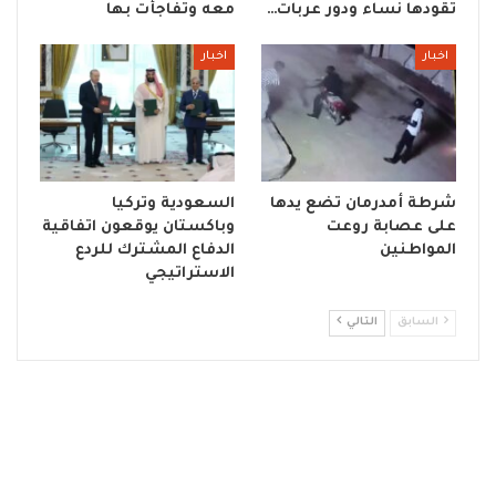
تقودها نساء ودور عربات…
معه وتفاجأت بها
اخبار
اخبار
شرطة أمدرمان تضع يدها
السعودية وتركيا
على عصابة روعت
وباكستان يوقعون اتفاقية
المواطنين
الدفاع المشترك للردع
الاستراتيجي
السابق
التالي