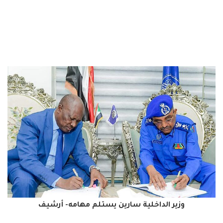
وزير الداخلية سارين يستلم مهامه- أرشيف