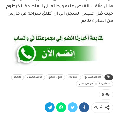
هلال وألقت القبض عليه ورحلته الى العاصمة الخرطوم
حيث ظل حبيس السجن الى ان أطلق سراحه في مارس
من العام 2022م
الدعم_السريع
السودان
جمع_السلاح
حرس_الحدود
دارفور
مستريحة
موسى_هلال
0
شارك