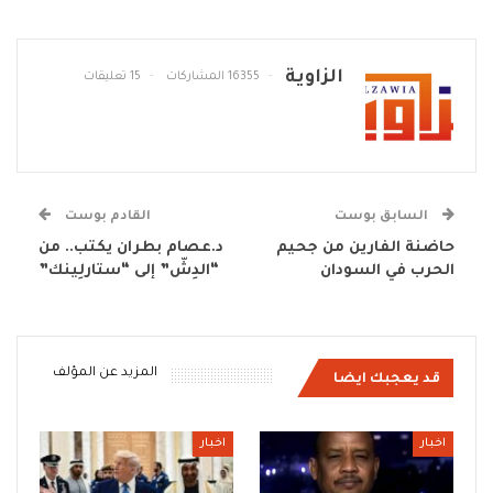
الزاوية
16355 المشاركات
15 تعليقات
السابق بوست
القادم بوست
حاضنة الفارين من جحيم
د.عصام بطران يكتب.. من
الحرب في السودان
“الدِشّ” إلى “ستارلِينك”
المزيد عن المؤلف
قد يعجبك ايضا
اخبار
اخبار