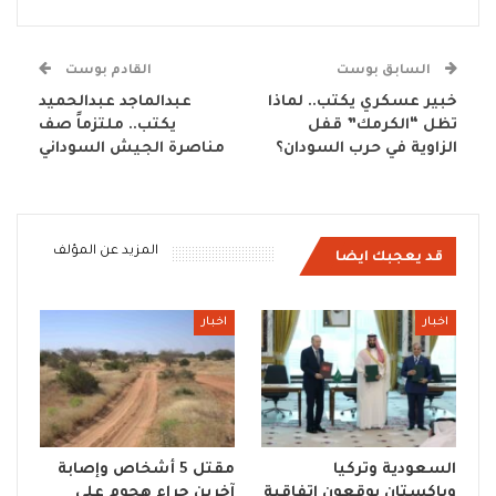
السابق بوست
القادم بوست
خبير عسكري يكتب.. لماذا
عبدالماجد عبدالحميد
تظل “الكرمك” قفل
يكتب.. ملتزماً صف
الزاوية في حرب السودان؟
مناصرة الجيش السوداني
المزيد عن المؤلف
قد يعجبك ايضا
اخبار
اخبار
السعودية وتركيا
مقتل 5 أشخاص وإصابة
وباكستان يوقعون اتفاقية
آخرين جراء هجوم على