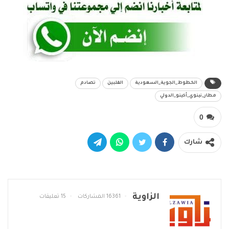
الخطوط_الجوية_السعودية
الفلبين
تصادم
مطار_نينوي_أكينو_الدولي
0
شارك
الزاوية
16361 المشاركات
15 تعليقات