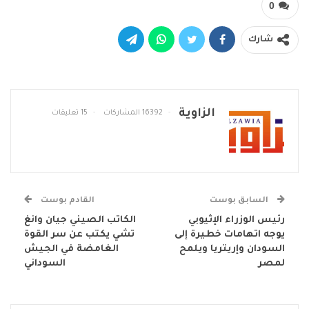
0
شارك
الزاوية
16392 المشاركات
15 تعليقات
السابق بوست
القادم بوست
رئيس الوزراء الإثيوبي
الكاتب الصيني جيان وانغ
يوجه اتهامات خطيرة إلى
تشي يكتب عن سر القوة
السودان وإريتريا ويلمح
الغامضة في الجيش
لمصر
السوداني