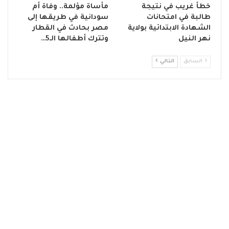
خطأ غريب في نتيجة
مأساة مؤلمة.. وفاة أم
طالبة في امتحانات
سودانية في طريقها إلى
الشهادة الابتدائية بولاية
مصر بحادث في القطار
نهر النيل
وتترك أطفالها الـ5…
السابق
التالي