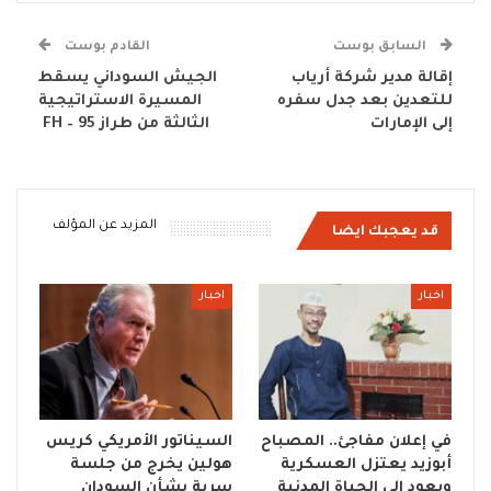
السابق بوست
القادم بوست
إقالة مدير شركة أرياب
الجيش السوداني يسقط
للتعدين بعد جدل سفره
المسيرة الاستراتيجية
إلى الإمارات
الثالثة من طراز FH – 95
المزيد عن المؤلف
قد يعجبك ايضا
اخبار
اخبار
في إعلان مفاجئ.. المصباح
السيناتور الأمريكي كريس
أبوزيد يعتزل العسكرية
هولين يخرج من جلسة
ويعود إلى الحياة المدنية
سرية بشأن السودان