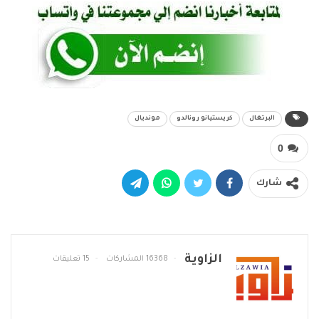
البرتغال
كريستيانو رونالدو
مونديال
0
شارك
الزاوية
16368 المشاركات
15 تعليقات