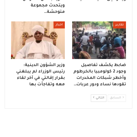
ويتحدث مجموعة
متوحشة…
تقارير
اخبار
ضابط يكشف تفاصيل
وزير الشؤون الدينية:
وجود 2 كولومبيا بالخرطوم
رئيس الوزراء لم يبلغني
وأخطر شبكات المخدرات
بقرار إقالتي في آخر لقاء
تقودها نساء ودور عربات…
معه وتفاجأت بها
السابق
التالي