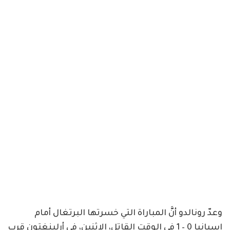
وعدّ رونالدو أنَّ المباراة التي خسرتها البرتغال أمام
إسبانيا 0 – 1 في الوقت القاتل، الاثنين، في أرلينغتون قرب