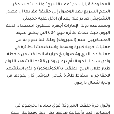
المعلومة قرارا ببدء “عملية البرج” وذلك بتحييد مقر
الدعم السريع بعد الوصول إلى حقيقة مفادها ان مصدر
التشويش صادر منه بعد أن ادخل عليه حميدتي
وبمساعدة دولة الإمارات أجهزة متطورة استعدادا لذلك
اليوم، حيث نفذت طائرة ميج 604 التي يطلق عليها
العسكريين اسم (المبروكة) وذلك لما تقوم به من
عمليات جوية كبيرة ومهمة واستخدمت الطائرة في
عملية دك البرج و4 صواريخ حرارية، انطلقت من محطة
وادي سيدنا الجوية بأم درمان وكان قائدها الشهيد اللواء
طيار طلال الريح الملقب بـ(الكوندوكور) والذي استشهد
لاحقا جراء اسقاط طائرة شحن اليوشن كان يقودها في
ولاية شمال دارفور.
ولأول مرة حلقت المبروكة فوق سماء الخرطوم في
انخفاض كبير وأصابت هدفها بكل دقة وفعالية، حيث