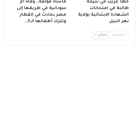
خطأ غريب في نتيجة
مأساة مؤلمة.. وفاة أم
طالبة في امتحانات
سودانية في طريقها إلى
الشهادة الابتدائية بولاية
مصر بحادث في القطار
نهر النيل
وتترك أطفالها الـ5…
السابق
التالي