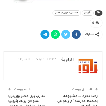
الأبيض
مجلس_حقوق_الإنسان
0
شارك
الزاوية
16392 المشاركات
15 تعليقات
السابق بوست
القادم بوست
رصد تحركات مشبوهة
تقارب بين مصر وإريتريا
بمحيط مدرسة أم رباح في
السودان يربك إثيوبيا