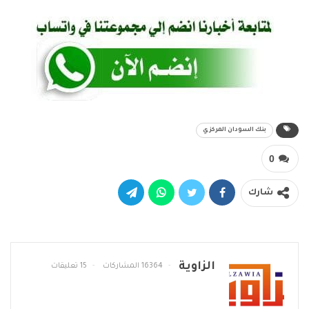
بنك السودان المركزي
0
شارك
الزاوية
16364 المشاركات
15 تعليقات