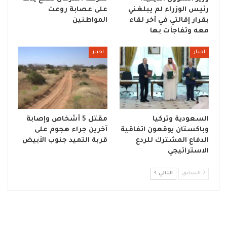
رئيس الوزراء لم يبلغني
على عصابة روعت
بقرار إقالتي في آخر لقاء
المواطنين
معه وتفاجأت بها
اخبار
اخبار
السعودية وتركيا
مقتل 5 أشخاص وإصابة
وباكستان يوقعون اتفاقية
آخرين جراء هجوم على
الدفاع المشترك للردع
قربة التميد جنوب الأبيض
الاستراتيجي
السابق
التالي