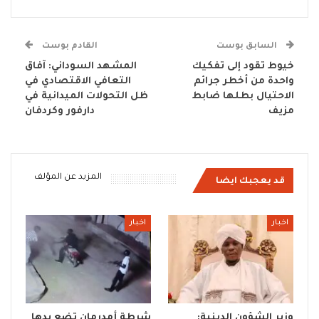
السابق بوست
القادم بوست
خيوط تقود إلى تفكيك
المشهد السوداني: آفاق
واحدة من أخطر جرائم
التعافي الاقتصادي في
الاحتيال بطلها ضابط
ظل التحولات الميدانية في
مزيف
دارفور وكردفان
المزيد عن المؤلف
قد يعجبك ايضا
اخبار
اخبار
وزير الشؤون الدينية:
شرطة أمدرمان تضع يدها