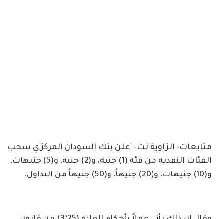
متابعات- الزاوية نت- أعلن بنك السودان المركزي سحب
الفئات النقدية من فئة (1) جنيه، و(2) جنيه، و(5) جنيهات،
و(10) جنيهات، و(20) جنيهاً، و(50) جنيهاً من التداول.
وقال إن ذلك يأتي عملاً بأحكام المادة (3/25) من قانون