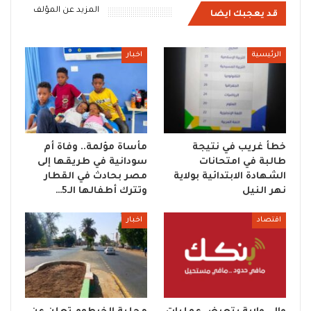
المزيد عن المؤلف
قد يعجبك ايضا
الرئيسية
اخبار
خطأ غريب في نتيجة
مأساة مؤلمة.. وفاة أم
طالبة في امتحانات
سودانية في طريقها إلى
الشهادة الابتدائية بولاية
مصر بحادث في القطار
نهر النيل
وتترك أطفالها الـ5…
اقتصاد
اخبار