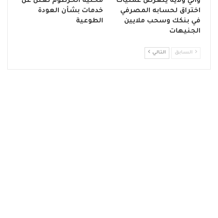
والي ولاية يتعرض عمليات
محلية الخرطوم تعلن عن
اختراق لحسابه المصرفي
خدمات بشأن العودة
في بنكك وسحب ملايين
الطوعية
الجنيهات
السابق
التالي