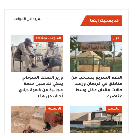
المزيد عن المؤلف
قد يعجبك ايضا
اخبار
المنوعات والثقافة
الدعم السريع ينسحب من
وزير الصحة السوداني
مناطق في كردفان ورصد
يحكي تفاصيل حصة
حالات فقدان عقل وسط
مجانية من قهوة ديلاي:
عناصره
أخاف من هذا
الرئيسية
الرئيسية