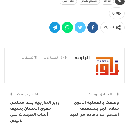
الدامر
تسمم_غذائي
نهر_النيل
0
شارك
الزاوية
16414 المشاركات
15 تعليقات
السابق بوست
القادم بوست
وصفت بالعملية الأقوى..
وزير الخارجية يبلغ مجلس
سلاح الجو يستهدف
حقوق الإنسان بجنيف
أضخم امداد قادم من ليبيا
أساب الهجمات على
الأبيض