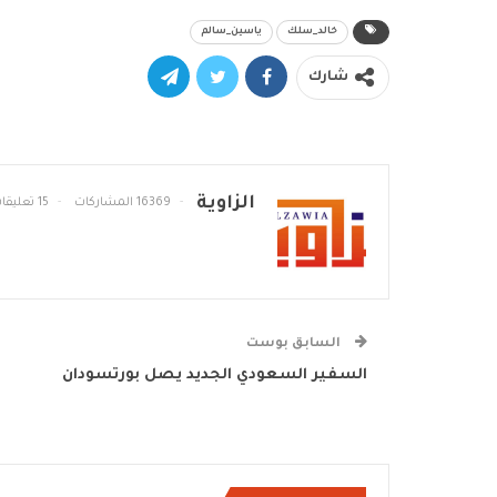
خالد_سلك
ياسين_سالم
شارك
الزاوية
16369 المشاركات
15 تعليقات
السابق بوست
السفير السعودي الجديد يصل بورتسودان