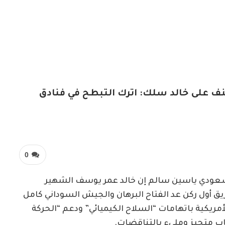
 على خالد سلك: اترك التبطح في فنادق
0
لسعودي ياسين سالم إن خالد عمر يوسف الشهير
ق أول ركن عد الفتاح البرهان والجيش السوداني كامل
أمريكية باتهامات “السلاح الكيميائي” ودعم “الحركة
اب متحيز ومليء بالتناقضات.