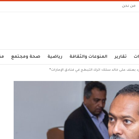
من نحن
ات
تقارير
المنوعات والثقافة
رياضية
صحة ومجتمع
مق
عنف على خالد سلك: اترك التبطح في فنادق الإمارات”