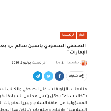
اخبار
الرئيسية
الصحفي السعودي ياسين سالم يرد بعنف
الإمارات”
بواسطة
الزاوية
آخر تحديث
يوليو 2, 2026
شارك
متابعات- الزاوية نت- ‏قال الصحفي والكاتب ا
بـ”خالد سلك” يحمّل رئيس مجلس السيادة الفري
المسؤولية عن إعاقة السلام، ويبرر العقوبات ال
الإسلامية” وارتباط وصلة بإيران، لكن هذا الخط