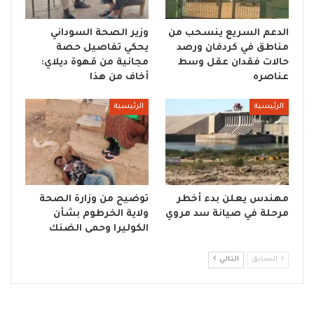
الدعم السريع ينسحب من
وزير الصحة السوداني
مناطق في كردفان ورصد
يحكي تفاصيل حصة
حالات فقدان عقل وسط
مجانية من قهوة ديلاي:
عناصره
أخاف من هذا
الرئيسية
الرئيسية
مهندس يعلن بدء أخطر
توضيح من وزارة الصحة
مرحلة في صيانة سد مروي
ولاية الخرطوم بشأن
الكوليرا وحمى الضنك
السابق
التالي