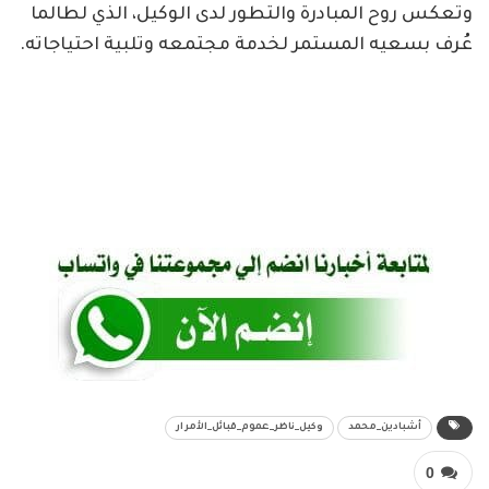
وتعكس روح المبادرة والتطور لدى الوكيل، الذي لطالما
عُرف بسعيه المستمر لخدمة مجتمعه وتلبية احتياجاته.
أشبادين_محمد
وكيل_ناظر_عموم_قبائل_الأمرار
0