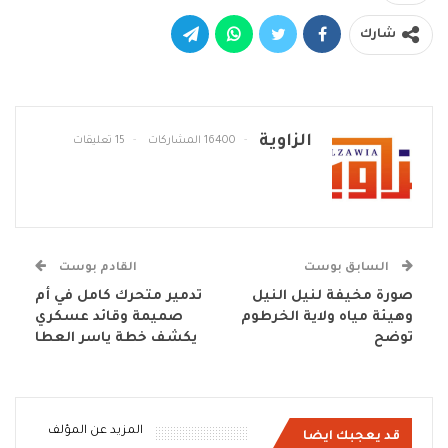
شارك
الزاوية
16400 المشاركات
15 تعليقات
السابق بوست
القادم بوست
صورة مخيفة لنيل النيل
تدمير متحرك كامل في أم
وهيئة مياه ولاية الخرطوم
صميمة وقائد عسكري
توضح
يكشف خطة ياسر العطا
المزيد عن المؤلف
قد يعجبك ايضا