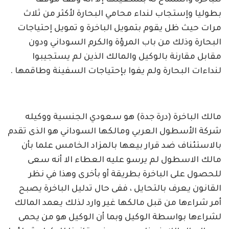
للباخرة والسماح له بتشغيلها إلا أنه وقف موقفا
بطوليا وإستجاب لنداء محامي البحارة لأكثر من ثلاث
مرات حيث ظل يقوم بتمويل الباخرة و تمويل إحتياجات
البحارة وذلك من باب المرؤة والكرم السوداني ودون
مقابل مقارنة بالوكيل والمالك الذين لم يستجيبوا
لنداءات البحارة ولم يفوا بإحتياجات السفينة وطاقمها .
مالك الباخرة (درة جدة) هو سعودي الجنسية ووكيله
شركة الأسطول العربي ومالكها السوداني هو الذى تقدم
بالاستئناف ضد قرار بيعها بالمزاد الخامس علما بأن
مالك الاسطول لم يرسو عليه العطاء الا أنه سعى
للحصول على الباخرة بطريقة أو بأخرى وهذا في نظر
القانون يعرف بالتحايل ، ففى حال تدليل الباخرة يصبح
أمر شراءها من قبل مالكها غير وارد لذلك يعمد المالك
لشراءها بواسطة الوكيل وبما أن الوكيل هو من يحمى