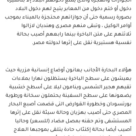
الجوازات والهجرة والذى يمنع دخولهم البلاد إلا بتأشيرة
دخول أو ختم دخول من المعابر يتيح لهم دخول البلاد
بصورة رسمية حتى أن جوازاتهم محتجزة بالميناء بموجب
أوامر الوكيل ، وتبقى منهم مصرى وهنديان لازالوا
ثلاثتهم على متن الباخرة بينما رابعهم أصيب بحالة
نفسية هستيرية نقل على إثرها لدولته مصر.
هؤلاء البحارة الأجانب يعانون أوضاع إنسانية مزرية حيث
يعيشون على سطح الباخرة يستظلون نهارا بملاءات
تقيهم هجير الشمس وينامون ليلا على أسطح خشبية
يضعونها على سطح السفينة يحتملون سخانة ورطوبة
بورتسودان وخطورة القوارض التى قضمت أصبع البحار
المصري حتى أصيب بهزيان وحالة سيئة نقل على إثرها
المستشفى وتم حقنه بمصل مضاد (للسعر) وحاليا
أصيب أيضا بحالة إكتئاب حادة يتلقى بموجبها العلاج