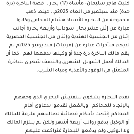
كتبت هاجر سليمان- مأساة (17) بحار .. قصة الباخرة (درة
جدة) منذ سبتمبر من العام 2025م.. حينما ذهب
مجموعة من البحارة للأستاذ هشام المحامي وكانوا
عبارة عن إثنى عشر بحارا سودانيا وأربعة بحارة أجانب
إثنان من الجنسية الهندية وإثنان من الجنسية المصرية
لديهم متأخرات عبارة عن (مرتبات) منذ يونيو 2025م لم
يقم مالك الباخرة درة جدة أو وكيلها بدفعها لهم ، كما أن
المالك أهمل التمويل الشهرى والنصف شهرى للباخرة
المتمثل فى الوقود والأغذية ومياه الشرب.
تقدم البحارة بشكوى للتفتيش البحري الذى وجههم
بالإتجاه للمحاكم ، وبالفعل تقدموا بدعاوى أمام
المحاكم إنتهت بأحكام قضائية لصالحهم ملزمة للمالك
أو الوكيل بدفع رواتب أربعة أشهر ولكن لم يلتزم المالك
ولا الوكيل ولم يدفعوا للبحارة فتراكمت عليهم