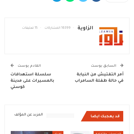
الزاوية
16399 المشاركات
15 تعليقات
السابق بوست
القادم بوست
أمر التفتيش من النيابة
سلسلة استهدافات
في حالة طفلة السامراب
بالمسيرات على مدينة
كوستي
المزيد عن المؤلف
قد يعجبك ايضا