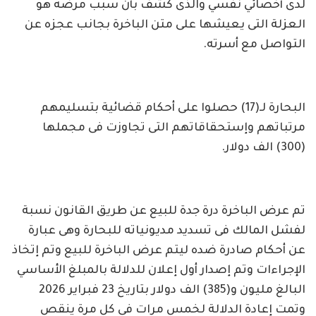
لدى أخصائي نفسي والذى كشف بأن سبب مرضه هو
العزلة التى يعيشها على متن الباخرة بجانب عجزه عن
التواصل مع أسرته.
البحارة لـ(17) حصلوا على أحكام قضائية بتسليمهم
مرتباتهم وإستحقاقاتهم التى تجاوزت فى مجملها
(300) الف دولار.
تم عرض الباخرة درة جدة للبيع عن طريق القانون نسبة
لفشل المالك فى تسديد مديونياته للبحارة وهى عبارة
عن أحكام صادرة ضده ليتم عرض الباخرة للبيع وتم إتخاذ
الإجراءات وتم إصدار أول إعلان للدلالة بالمبلغ الأساسي
البالغ مليون و(385) الف دولار بتاريخ 23 فبراير 2026
وتمت إعادة الدلالة لخمس مرات فى كل مرة ينقص