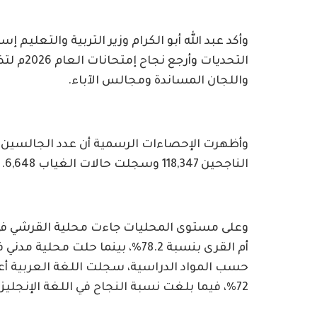
وأكد عبد الله أبو الكرام وزير التربية والتعليم إ
التحديات
واللجان المساندة ومجالس الآباء.
الناجحين 118,347 وسجلت حالات الغياب 6,648. وبلغت نسبة نجاح البنين 74.4%، مقابل 82% للبنات.
72%، فيما بلغت نسبة النجاح في اللغة الإنجليزية 40.1%