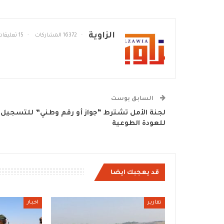
الزاوية
16372 المشاركات
15 تعليقات
السابق بوست
لجنة الأمل تشترط “جواز أو رقم وطني” للتسجيل
للعودة الطوعية
قد يعجبك ايضا
تقارير
اخبار