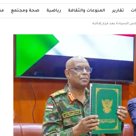
ات
تقارير
المنوعات والثقافة
رياضية
صحة ومجتمع
مق
س السيادة بعد قرار إقالته