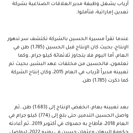
أرياب يشغل وظيفة مدير العلاقات الصناعية بشركة
تعدين إماراتية، فتأملوا.
عندما تقرأ مسيرة الحسين بالشركة تكتشف سر تدهور
الإنتاج، بحيث كان الإنتاج قبل الحسين (1.785) طن في
العام، أما اليوم فلا يتجاوز ثلاثمائة كيلو جرام..وكما
تعلمون، فالحسين من مخلفات عهد البشير، بحيث تم
تعيينه مديراً لأرياب في العام 2015، وكان إنتاج الشركة
كما ذكرت (1.785) طن.
بعد تعيينه بعام، انخفض الإنتاج إلى (1.683) طن..ثم
واصل الحسين التدمير، حتى بلغ إلى (774) كيلو جرام في
العام 2018، فأطاح به حمدوك في أكتوبر 2019..ثم أعادته
حكومة البرهان وعثمان حسين في يونيو 2022، ليواصل