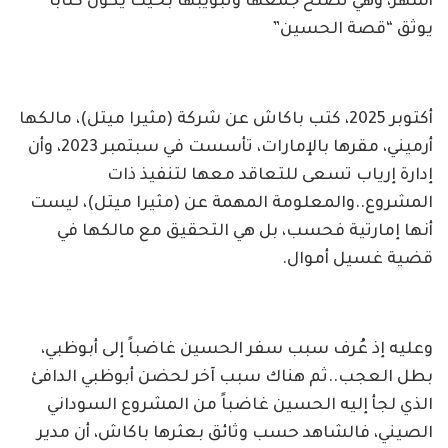
أشهر، وهي تصلح جمعها وتبويبها بحيث يكون كتاباً
يوثق “قصة الحسين”
أكتوبر 2025، كتب باكاش عن شركة (مثيرا ميتل)، مالكها
أرميني، مقرها بالإمارات، تأسست في سبتمبر 2023، وأن
إدارة إرياب تسعى للتعاقد معها لتنفيذ ذات
المشروع..والمعلومة المهمة عن (مثيرا ميتل)، ليست
أنها إمارتية فحسب، بل هي التحقيق مع مالكها في
قضية غسيل أموال.
وعليه إذ عُرف سبب سفر الحسين غاضباً إلى أبوظبي،
بطل العجب..ثم هناك سبب آخر لحضن أبوظبي الدافئ
الذي لجأ إليه الحسين غاضباً من المشروع السوداني
الصيني، فالشاهد حسب وثائق بعثرها باكاش، أن مدير