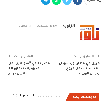
شارك
الزاوية
16376 المشاركات
15 تعليقات
السابق بوست
القادم بوست
حريق في مطار بورتسودان
مصر تعفي “سودانير” من
بعد ساعات من خروج
مديونيات تتجاوز الـ3
رئيس الوزراء
ملايين دولار
المزيد عن المؤلف
قد يعجبك ايضا